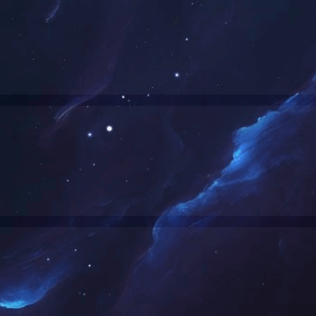
薪资范围
招聘人数
面议
1
面议
1
面议
1
面议
1
面议
4
面议
3
面议
1