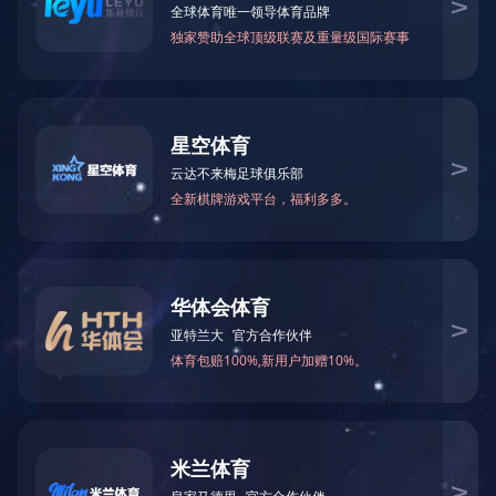
管接头
承插三通
承插弯头
<
1
>