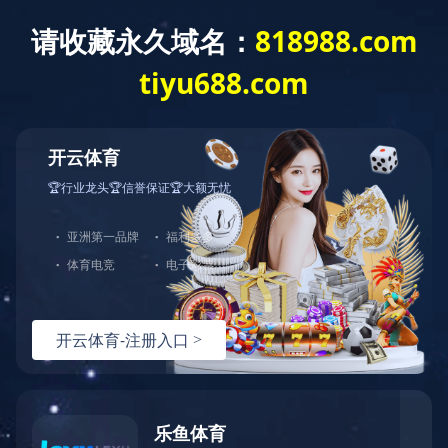
拼搏在线官方网站
专注金属对焊管件22年
中石化、中石油、中海油管件定点生产企业
产品目录
管座
管箍