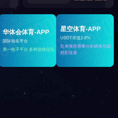
聘英才
|
网站地图
|
联系实华
电话：
0551-63617088
传真：
0551-63617078
邮箱：
jhm@jiujlian.com
liu@jiujlian.com